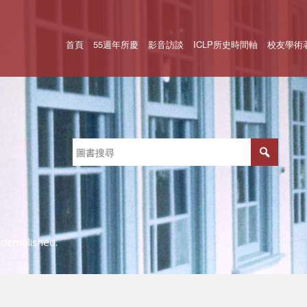
首頁
55週年所慶
影音訪談
ICLP所史時間軸
校友學術
 demolished.