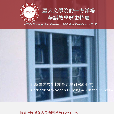
已拆除之木造七號館走廊 (1960年代)
Corridor of Wooden Building # 7 in the 1960s –