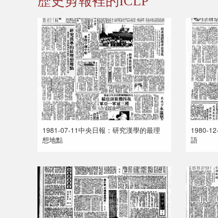
歷史剪報裡的ICLP
1981-07-11中央日報：研究漢學的最理
1980-
想地點
語